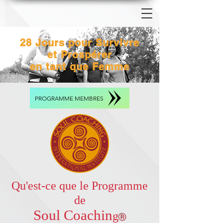
28 Jours pour Survivre
et Prospérer
en tant que Femme
PROGRAMME MEMBRES
Qu'est-ce que le Programme
de
Soul Coachin
g
Ⓡ