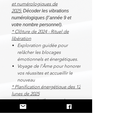
et numérologiques de
2025:
Décoder les vibrations
numérologiques (l’année 9 et
votre nombre personnel).
* Clôture de 2024 - Rituel de
libération
Exploration guidée pour
relâcher les blocages
émotionnels et énergétiques.
Voyage de l'Âme pour honorer
vos réussites et accueillir le
nouveau
* Planification énergétique des 12
lunes de 2025
Atelier créatif : posez des
intentions pour chaque mois
en lien avec les phases
lunaires.
Découvrez les messages pour